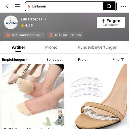
Schuhspanner
LunaStepss
Folgen
725 Follower
4.86
Produktinformation: Preisangabe, Verkaufs- und Lagerbestandsdetails.
38K+ Kürzlich verkauft
6K+ Erneut kaufen
Artikel
Promo
Kundenbewertungen
Empfehlungen
Beliebtest
Preis
Filter
4