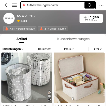
Faltbare Aufbewahrungstaschen
SOWO life
Folgen
737 Follower
4.84
Produktinformation: Preisangabe, Verkaufs- und Lagerbestandsdetails.
4.6K Kürzlich verkauft
2.1K Erneut kaufen
Artikel
Kundenbewertungen
Empfehlungen
Beliebtest
Preis
Filter