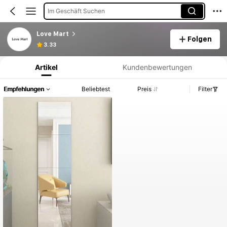
Im Geschäft Suchen
Love Mart
Folgen
Produktinformation: Preisangabe, Verkaufs- und Lagerbestandsdetails.
3.33
Artikel
Kundenbewertungen
Empfehlungen
Beliebtest
Preis
Filter