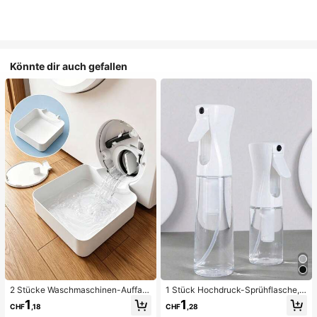
Könnte dir auch gefallen
2 Stücke Waschmaschinen-Auffan
1 Stück Hochdruck-Sprühflasche, e
gwanne Tropfschale, wasserdichte
infacher Flüssigkeitsspender für da
1
1
CHF
,18
CHF
,28
Bodenschutzmatte für Waschraum,
s Badezimmer, Reinigungs-Sprühfla