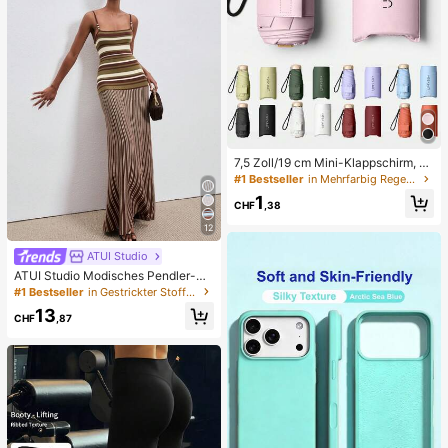
7,5 Zoll/19 cm Mini-Klappschirm, R
egenschirm für Frauen, tragbarer O
#1 Bestseller
in Mehrfarbig Regenschirme
utdoor-Sonnenschirm, UV-Schutz-
1
Sonnenschirm mit Tragetasche, Rei
CHF
,38
se, leicht
12
ATUI Studio
ATUI Studio Modisches Pendler-Str
eifenkleid aus Strick für Damen, So
#1 Bestseller
in Gestrickter Stoff Damen Pulloverkleider
mmer
13
CHF
,87