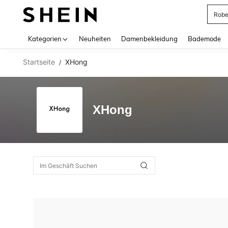
Rob
Use up 
Kategorien
Neuheiten
Damenbekleidung
Bademode
Startseite
XHong
/
XHong