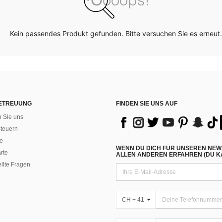
Kein passendes Produkt gefunden. Bitte versuchen Sie es erneut.
ETREUUNG
FINDEN SIE UNS AUF
n Sie uns
teuern
e
WENN DU DICH FÜR UNSEREN NEW
rte
ALLEN ANDEREN ERFAHREN (DU KA
ellte Fragen
CH + 41