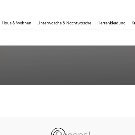
e
and down arrow keys to navigate search Zuletzt gesucht and Suche und Finde. Pr
Haus & Wohnen
Unterwäsche & Nachtwäsche
Herrenkleidung
K