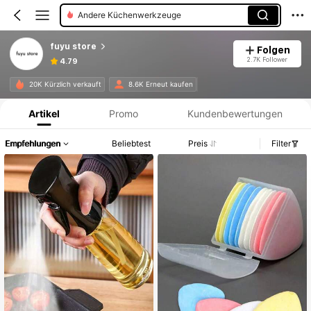
Badezimmerregale Und Eckregale
Reinigungswerkzeuge
fuyu store
Folgen
2.7K Follower
4.79
Produktinformation: Preisangabe, Verkaufs- und Lagerbestandsdetails.
20K Kürzlich verkauft
8.6K Erneut kaufen
Artikel
Promo
Kundenbewertungen
Empfehlungen
Beliebtest
Preis
Filter