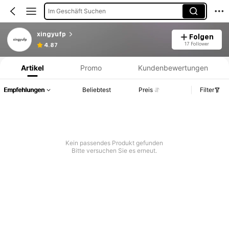
Im Geschäft Suchen
xingyufp
Folgen
Produktinformation: Preisangabe, Verkaufs- und Lagerbestandsdetails.
17 Follower
4.87
Artikel
Promo
Kundenbewertungen
Empfehlungen
Beliebtest
Preis
Filter
Kein passendes Produkt gefunden
Bitte versuchen Sie es erneut.