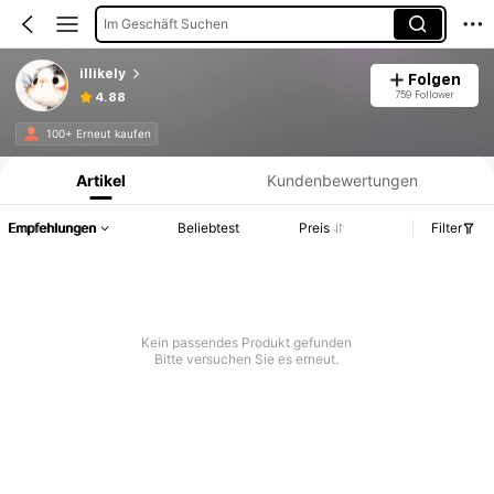
Im Geschäft Suchen
illikely
Folgen
759 Follower
4.88
Produktinformation: Preisangabe, Verkaufs- und Lagerbestandsdetails.
100+ Erneut kaufen
Artikel
Kundenbewertungen
Empfehlungen
Beliebtest
Preis
Filter
Kein passendes Produkt gefunden
Bitte versuchen Sie es erneut.