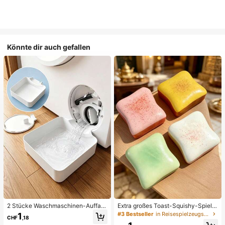
Könnte dir auch gefallen
2 Stücke Waschmaschinen-Auffan
Extra großes Toast-Squishy-Spielz
gwanne Tropfschale, wasserdichte
eug, superweiches Buttertoast-Stre
#3 Bestseller
in Reisespielzeugset Quetschspielzeug für Teenager
1
CHF
,18
Bodenschutzmatte für Waschraum,
ssabbau-Drückspielzeug, erhältlich