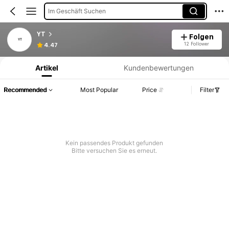
Im Geschäft Suchen
YT
Folgen
Produktinformation: Preisangabe, Verkaufs- und Lagerbestandsdetails.
12 Follower
4.47
Artikel
Kundenbewertungen
Recommended
Most Popular
Price
Filter
Kein passendes Produkt gefunden
Bitte versuchen Sie es erneut.