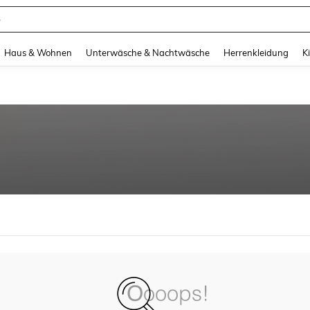
e
and down arrow keys to navigate search Zuletzt gesucht and Suche und Finde. Pr
Haus & Wohnen
Unterwäsche & Nachtwäsche
Herrenkleidung
K