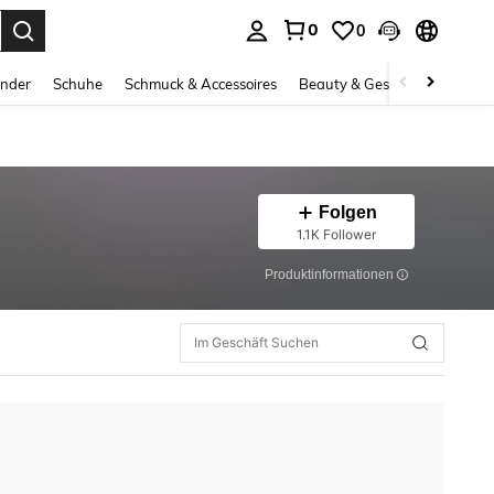
0
0
ess Enter to select.
inder
Schuhe
Schmuck & Accessoires
Beauty & Gesundheit
Gro
Folgen
1.1K Follower
Produktinformationen