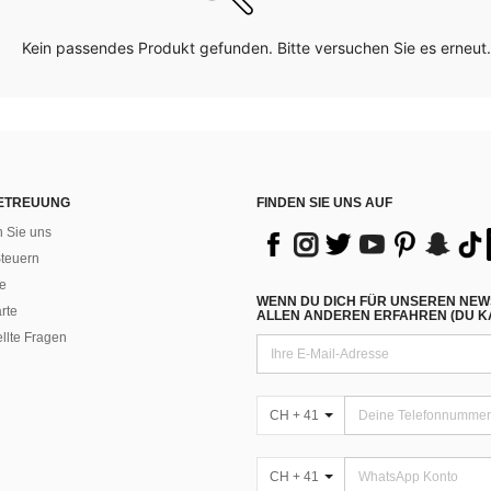
Kein passendes Produkt gefunden. Bitte versuchen Sie es erneut.
ETREUUNG
FINDEN SIE UNS AUF
n Sie uns
teuern
e
WENN DU DICH FÜR UNSEREN NEW
rte
ALLEN ANDEREN ERFAHREN (DU KA
ellte Fragen
CH + 41
CH + 41