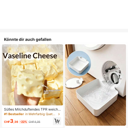
Könnte dir auch gefallen
Süßes Milchduftendes TPR weiche
s quetschbares Dumpling-förmiges
#1 Bestseller
in Mehrfarbig Quetschspielzeug für Teenager
Stressabbau-Spielzeug, 5cm niedli
3
ches lustiges Quetsch-Stressabbau
CHF
,36
-22%
CHF4,35
-Ornament, modisches praktisches