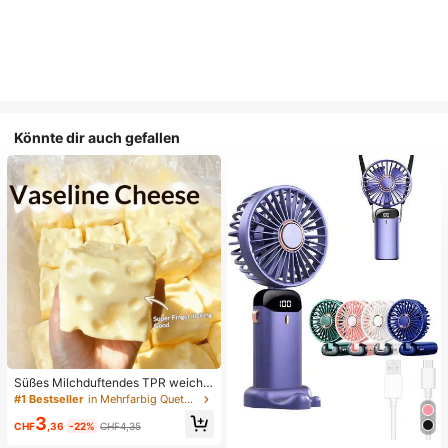
Könnte dir auch gefallen
Süßes Milchduftendes TPR weiche
s quetschbares Dumpling-förmiges
#1 Bestseller
in Mehrfarbig Quetschspielzeug für Teenager
Stressabbau-Spielzeug, 5cm niedli
3
ches lustiges Quetsch-Stressabbau
CHF
,36
-22%
CHF4,35
-Ornament, modisches praktisches