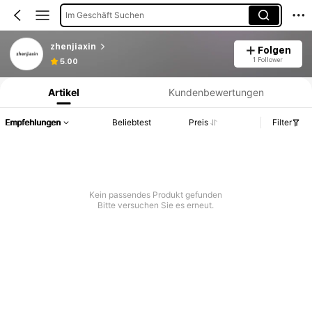
Im Geschäft Suchen
zhenjiaxin
Folgen
Produktinformation: Preisangabe, Verkaufs- und Lagerbestandsdetails.
1 Follower
5.00
Artikel
Kundenbewertungen
Empfehlungen
Beliebtest
Preis
Filter
Kein passendes Produkt gefunden
Bitte versuchen Sie es erneut.