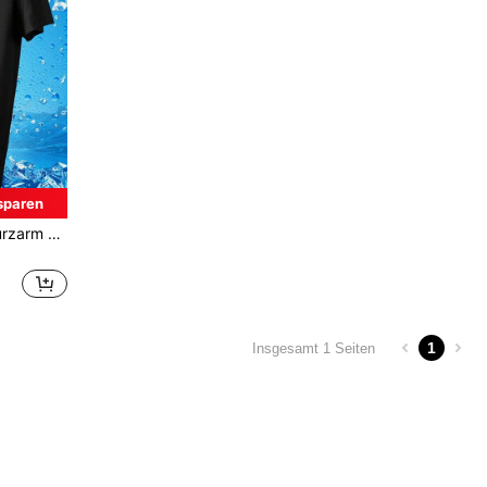
sparen
Herren Sommer Eisseide Kurzarm T-Shirt, atmungsaktives leichtes seidiges Material, schwarzes Top, modischer reflektierender Muster, geeignet für Laufen, Fitness, Wandern, Outdoor Sport T-Shirt
1
Insgesamt 1 Seiten