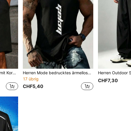
Herren Lässig Strickshorts mit Kordelzug in der Taille, Weltcup minimalistisch locker geschnittene Sportshorts
Herren Mode bedrucktes ärmelloses Tanktop, lässiges Rundhals-Top mit leichter Dehnung, Sommer Sport Training Basketball Trikot, Weltcup lockere Passform
17 übrig
CHF7,30
CHF5,40