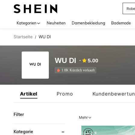
Rob
Use up 
Kategorien
Neuheiten
Damenbekleidung
Bademode
Startseite
WU DI
/
WU DI
5.00
1.8K Kürzlich verkauft
Artikel
Promo
Kundenbewertu
Filter
Mehr
Kategorie