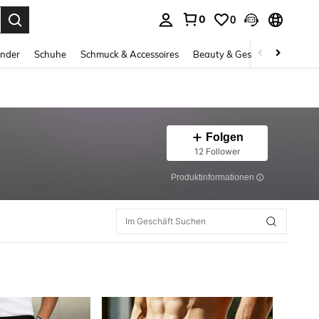
0
0
ess Enter to select.
inder
Schuhe
Schmuck & Accessoires
Beauty & Gesundheit
Gro
Folgen
12 Follower
Produktinformationen