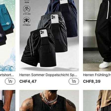
Herren Doppel-Schicht Sportshorts, 2 in 1 Design, schnelltrocknendes Material, Sonnenschutz, atmungsaktiv, modischer Muster, unverzichtbar für Laufen, Fitness, Wandern, lässiges Outdoor-Joggen
Herren Sommer Doppelschicht Sportshorts, bequemer atmungsaktiver Stoff, Kordelzug Taille, modischer lockerer Schnitt, geeignet für Laufen, Fitness, Wandern, Trekking
CHF4,47
CHF8,39