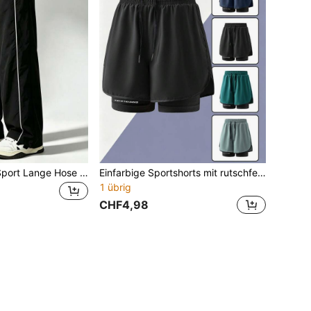
Herren Outdoor Sport Lange Hose mit weißen Seitenstreifen, verstellbarem Saum, bequemem, atmungsaktivem und wasserabweisendem Stoff, geeignet für Wandern und Outdoor-Abenteuer, modische schwarze lange Hose
Einfarbige Sportshorts mit rutschfester Doppelschicht, Unisex Lauf- und Fitnessshorts, leichte lockere Hose, schwarze Gym-Shorts
1 übrig
CHF4,98