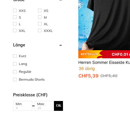
XXS
XS
S
M
L
XL
XXL
XXXL
Länge
CHF0,01 
Kurz
Lang
36 übrig
Regulär
CHF5,39
CHF5,40
Bermuda Shorts
Preisklasse (CHF)
Min:
Max:
OK