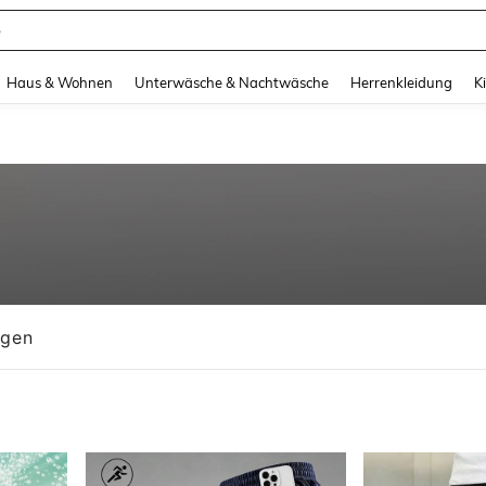
e
and down arrow keys to navigate search Zuletzt gesucht and Suche und Finde. Pr
Haus & Wohnen
Unterwäsche & Nachtwäsche
Herrenkleidung
K
ngen