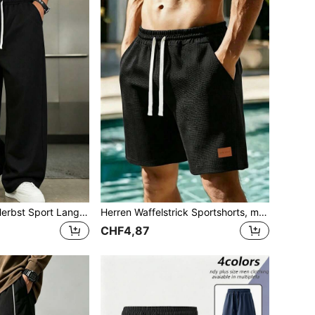
Herren Frühling/Herbst Sport Lange Hose, einfarbige Streetwear vielseitige gerade Bein Lässig Hose, Kordelzug minimalistische lockere Passform Sport Hose, elastischer bequemer Stoff, Laufen Fitness Outdoor Lange Hose
Herren Waffelstrick Sportshorts, modischer lässiger Stil mit Kordelzug, 5-Zoll Shorts, bequemer atmungsaktiver und strapazierfähiger Stoff, geeignet für Outdoor-Sport, tägliches Training, Joggen, Fitnesstraining und mehr
CHF4,87