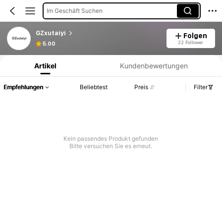
Im Geschäft Suchen
GZxutaiyi
Folgen
Produktinformation: Preisangabe, Verkaufs- und Lagerbestandsdetails.
22 Follower
5.00
Artikel
Kundenbewertungen
Empfehlungen
Beliebtest
Preis
Filter
Kein passendes Produkt gefunden
Bitte versuchen Sie es erneut.