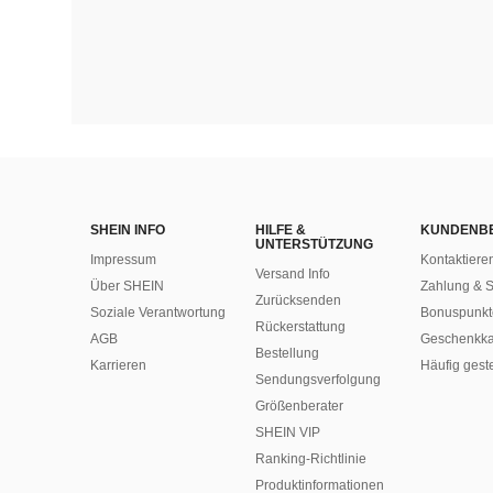
SHEIN INFO
HILFE &
KUNDENB
UNTERSTÜTZUNG
Impressum
Kontaktiere
Versand Info
Über SHEIN
Zahlung & S
Zurücksenden
Soziale Verantwortung
Bonuspunkt
Rückerstattung
AGB
Geschenkka
Bestellung
Karrieren
Häufig gest
Sendungsverfolgung
Größenberater
SHEIN VIP
Ranking-Richtlinie
​Produktinformationen