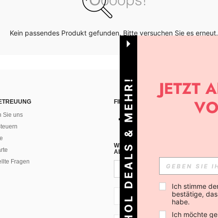
Kein passendes Produkt gefunden. Bitte versuchen Sie es erneut.
HOL DEALS & MEHR!
ETREUUNG
FINDEN SIE UNS AUF
n Sie uns
teuern
e
WENN DU DICH FÜR UNSEREN NEW
rte
ALLEN ANDEREN ERFAHREN (DU KA
ellte Fragen
Ich stimme de
bestätige, dass
CH + 41
habe.
Ich möchte ge