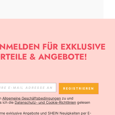
APP
SLETTER ANMELDEST, KANNST DU DIE NEUESTEN TRENDS VOR
NNST DICH JEDERZEIT ABMELDEN).
REGISTRIEREN
Abonnieren
n 
Allgemeine Geschäftsbedingungen
 zu und 
 ich die 
Datenschutz- und Cookie-Richtlinien
 gelesen 
Abonnieren
rne exklusive Angebote und SHEIN Neuigkeiten per E-