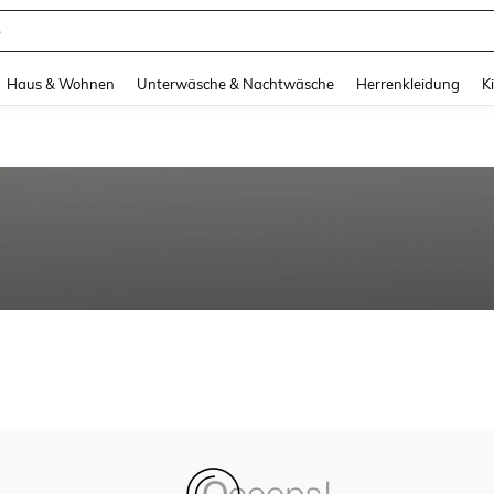
e
and down arrow keys to navigate search Zuletzt gesucht and Suche und Finde. Pr
Haus & Wohnen
Unterwäsche & Nachtwäsche
Herrenkleidung
K