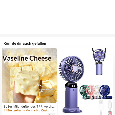
Könnte dir auch gefallen
Süßes Milchduftendes TPR weiche
s quetschbares Dumpling-förmiges
#1 Bestseller
in Mehrfarbig Quetschspielzeug für Teenager
Stressabbau-Spielzeug, 5cm niedli