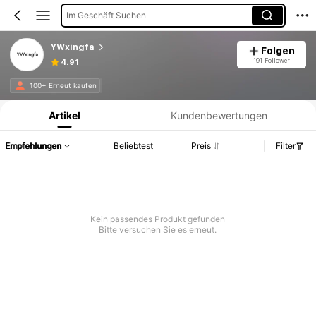
Im Geschäft Suchen
YWxingfa
Folgen
191 Follower
4.91
Produktinformation: Preisangabe, Verkaufs- und Lagerbestandsdetails.
100+ Erneut kaufen
Artikel
Kundenbewertungen
Empfehlungen
Beliebtest
Preis
Filter
Kein passendes Produkt gefunden
Bitte versuchen Sie es erneut.