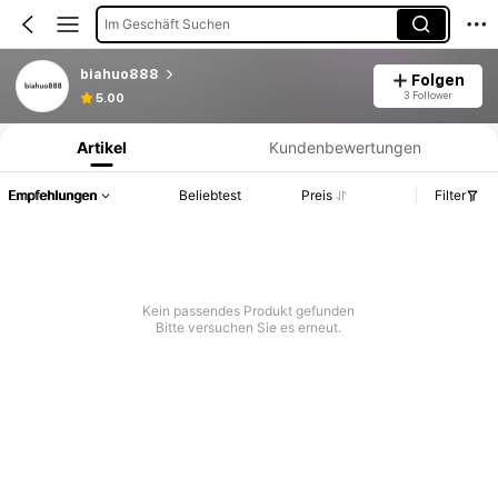
Im Geschäft Suchen
biahuo888
Folgen
Produktinformation: Preisangabe, Verkaufs- und Lagerbestandsdetails.
3 Follower
5.00
Artikel
Kundenbewertungen
Empfehlungen
Beliebtest
Preis
Filter
Kein passendes Produkt gefunden
Bitte versuchen Sie es erneut.