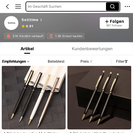
Im Geschäft Suchen
Sotitime
Folgen
987 Follower
4.91
Produktinformation: Preisangabe, Verkaufs- und Lagerbestandsdetails.
3.1K Kürzlich verkauft
1.3K Erneut kaufen
Artikel
Kundenbewertungen
Empfehlungen
Beliebtest
Preis
Filter