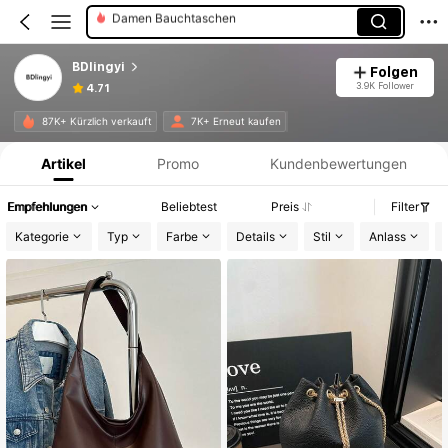
Damen Umhängetasche
BDlingyi
Folgen
3.9K Follower
4.71
Produktinformation: Preisangabe, Verkaufs- und Lagerbestandsdetails.
87K+ Kürzlich verkauft
7K+ Erneut kaufen
Artikel
Promo
Kundenbewertungen
Empfehlungen
Beliebtest
Preis
Filter
Kategorie
Typ
Farbe
Details
Stil
Anlass