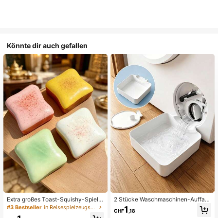
Könnte dir auch gefallen
Extra großes Toast-Squishy-Spielz
2 Stücke Waschmaschinen-Auffan
eug, superweiches Buttertoast-Stre
gwanne Tropfschale, wasserdichte
#3 Bestseller
in Reisespielzeugset Quetschspielzeug für Teenager
1
CHF
,18
ssabbau-Drückspielzeug, erhältlich
Bodenschutzmatte für Waschraum,