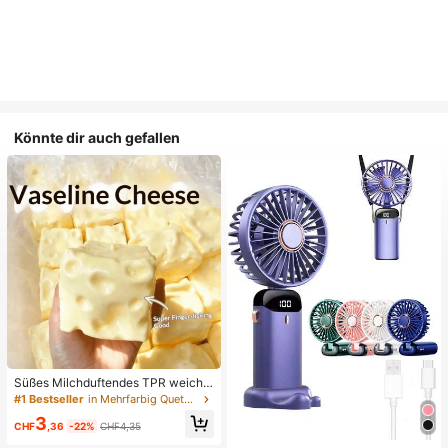
Könnte dir auch gefallen
Süßes Milchduftendes TPR weiche
s quetschbares Dumpling-förmiges
#1 Bestseller
in Mehrfarbig Quetschspielzeug für Teenager
Stressabbau-Spielzeug, 5cm niedli
3
ches lustiges Quetsch-Stressabbau
CHF
,36
-22%
CHF4,35
-Ornament, modisches praktisches