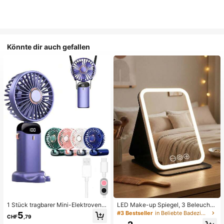
Könnte dir auch gefallen
1 Stück tragbarer Mini-Elektroventil
LED Make-up Spiegel, 3 Beleuchtu
ator, tragbarer USB-aufladbarer Ve
ngsmodi, einstellbare Helligkeit, tra
#3 Bestseller
in Beliebte Badezimmeraccessoires Make-up-Tools fü
5
CHF
,79
ntilator, Nackenventilator, USB-Ven
gbares faltbares Design, geeignet f