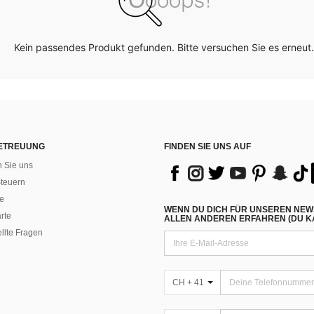
Kein passendes Produkt gefunden. Bitte versuchen Sie es erneut.
ETREUUNG
FINDEN SIE UNS AUF
n Sie uns
teuern
e
WENN DU DICH FÜR UNSEREN NEW
rte
ALLEN ANDEREN ERFAHREN (DU KA
ellte Fragen
CH + 41