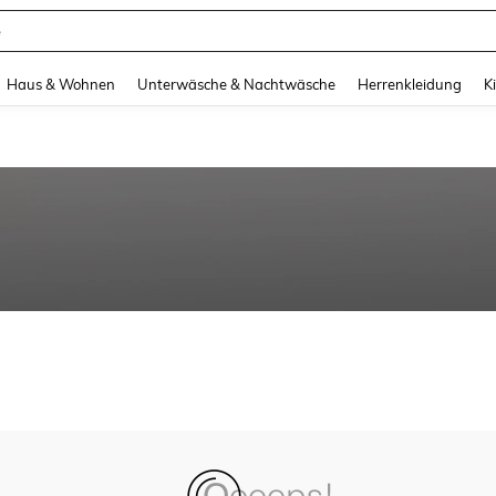
e
and down arrow keys to navigate search Zuletzt gesucht and Suche und Finde. Pr
Haus & Wohnen
Unterwäsche & Nachtwäsche
Herrenkleidung
K