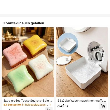
Könnte dir auch gefallen
Extra großes Toast-Squishy-Spielz
2 Stücke Waschmaschinen-Auffan
eug, superweiches Buttertoast-Stre
gwanne Tropfschale, wasserdichte
#3 Bestseller
in Reisespielzeugset Quetschspielzeug für Teenager
1
CHF
,18
ssabbau-Drückspielzeug, erhältlich
Bodenschutzmatte für Waschraum,