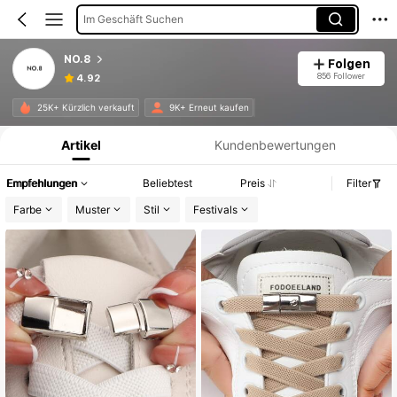
Im Geschäft Suchen
NO.8
Folgen
856 Follower
4.92
Produktinformation: Preisangabe, Verkaufs- und Lagerbestandsdetails.
25K+ Kürzlich verkauft
9K+ Erneut kaufen
Artikel
Kundenbewertungen
Empfehlungen
Beliebtest
Preis
Filter
Farbe
Muster
Stil
Festivals