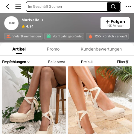
Im Geschäft Suchen
Marivelle
Folgen
1.6K Follower
4.91
Produktinformation: Preisangabe, Verkaufs- und Lagerbestandsdetails.
Viele Stammkunden
Vor 1 Jahr gegründet
12K+ Kürzlich verkauft
Artikel
Promo
Kundenbewertungen
Empfehlungen
Beliebtest
Preis
Filter