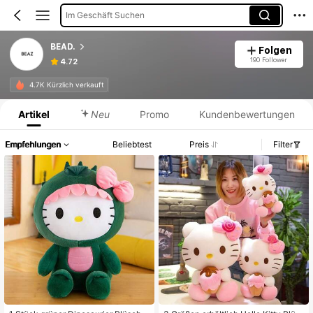
Im Geschäft Suchen
BEAD.
Folgen
190 Follower
4.72
Produktinformation: Preisangabe, Verkaufs- und Lagerbestandsdetails.
4.7K Kürzlich verkauft
Artikel
Neu
Promo
Kundenbewertungen
Empfehlungen
Beliebtest
Preis
Filter