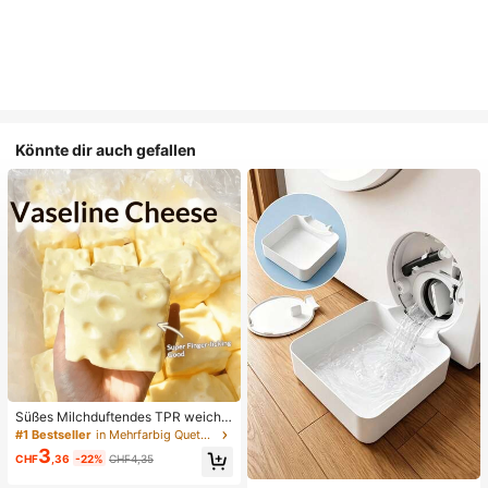
Könnte dir auch gefallen
Süßes Milchduftendes TPR weiche
s quetschbares Dumpling-förmiges
#1 Bestseller
in Mehrfarbig Quetschspielzeug für Teenager
Stressabbau-Spielzeug, 5cm niedli
3
CHF
,36
-22%
CHF4,35
ches lustiges Quetsch-Stressabbau
-Ornament, modisches praktisches