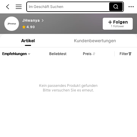
Im Geschäft Suchen
JHwanya
Folgen
Produktinformation: Preisangabe, Verkaufs- und Lagerbestandsdetails.
1 Follower
4.90
Artikel
Kundenbewertungen
Empfehlungen
Beliebtest
Preis
Filter
Kein passendes Produkt gefunden
Bitte versuchen Sie es erneut.