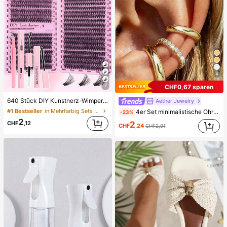
4
7
CHF0,67 sparen
640 Stück DIY Kunstnerz-Wimpernbüschel, D-Curl, voluminös und flauschig, 8-16mm gemischte Länge, geeignet für alle Make-up-Looks. Kleber, Entferner, Pinzette je nach Bedarf erhältlich. Leicht, wiederverwendbar und kosteneffizient, geeignet für Anfänger, anwendbar für verschiedene Anlässe, schön
Aether Jewelry
#1 Bestseller
in Mehrfarbig Sets mit falschen Wimpern und Kleber
4er Set minimalistische Ohrklemmen mit kubischem Zirkonia - Stapelbar, keine Piercing erforderlich, geeignet für den täglichen Büroalltag (4er Set, nicht 4 Paar), Geschenk für sie
-23%
2
CHF
,12
2
CHF
,24
CHF2,91