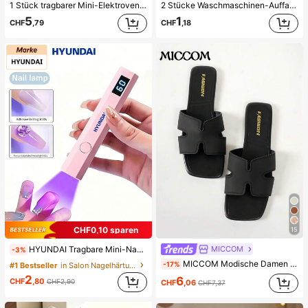
1 Stück tragbarer Mini-Elektroventilator, tragbarer USB-aufladbarer Ventilator, Nackenventilator, USB-Ventilator, 5 Geschwindigkeitsstufen, mit digitaler Anzeige und Trageschlaufe, tragbarer Ventilator, Turbo-Ventilator, Make-up-Ventilator für Frauen, geeignet für Büroschreibtisch, Studentenwohnheim, 800mAh, Reisen
2 Stücke Waschmaschinen-Auffangwanne Tropfschale, wasserdichte Bodenschutzmatte für Waschraum, Anti-Überlauf Anti-Leckage Schale, langanhaltend Waschmaschinen-Zubehör, Reinigungsmittel für Waschbereich & Hausorganisation
5
1
CHF
,79
CHF
,18
CHF0,10 sparen
15
MICCOM
HYUNDAI Tragbare Mini-Nageltrockner Aufladbare Handheld-Nagellampe UV/LED Nageltrocknungslicht Digitale Anzeige Schnelle Trocknung Nagellampe Geeignet für tägliche Ausflüge Nagelpflegeprodukte für Frauen
-3%
MICCOM Modische Damen Flache Quadratische Zehen Offene Zehen Pantoffeln, Frühling/Sommer Neue Vielseitige Sandalen
-17%
#1 Bestseller
in Salon Nagelhärtungslampen und -trockner
2
6
CHF
,80
CHF2,90
CHF
,06
CHF7,37