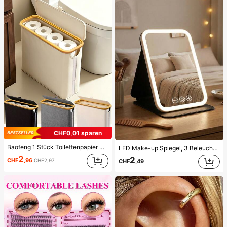
CHF0,01 sparen
Baofeng 1 Stück Toilettenpapier Korb - Toilettenpapier Aufbewahrungskorb - Ultimativer Badezimmer Aufbewahrungskorb. Aufbewahrungskorb, Toilettenpapier Organizer, Badezimmer Zubehör Halter - Toilettenpapier Halter, geschlossener Toilettenpapier Aufbewahrungsbehälter
LED Make-up Spiegel, 3 Beleuchtungsmodi, einstellbare Helligkeit, tragbares faltbares Design, geeignet für Zuhause, Reisen oder Studentenwohnheim, perfektes Geschenk für Frauen zu Feiertagen, Geburtstagen oder Muttertag
2
2
CHF
,96
CHF2,97
CHF
,49