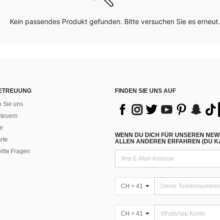
Kein passendes Produkt gefunden. Bitte versuchen Sie es erneut.
ETREUUNG
FINDEN SIE UNS AUF
n Sie uns
teuern
e
WENN DU DICH FÜR UNSEREN NEW
rte
ALLEN ANDEREN ERFAHREN (DU KA
ellte Fragen
CH + 41
CH + 41