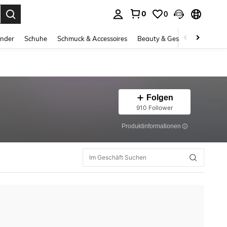
0
0
ess Enter to select.
inder
Schuhe
Schmuck & Accessoires
Beauty & Gesundheit
Gro
Folgen
910 Follower
Produktinformationen