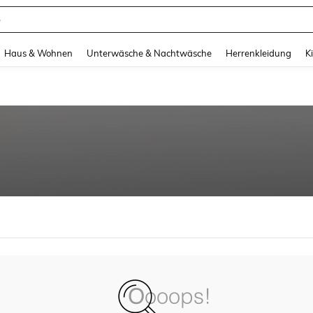
e
and down arrow keys to navigate search Zuletzt gesucht and Suche und Finde. Pr
Haus & Wohnen
Unterwäsche & Nachtwäsche
Herrenkleidung
K