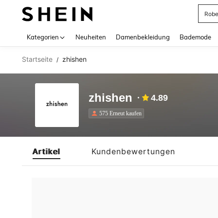
Rob
Use up 
Kategorien
Neuheiten
Damenbekleidung
Bademode
Startseite
zhishen
/
zhishen
4.89
575 Erneut kaufen
Artikel
Kundenbewertungen