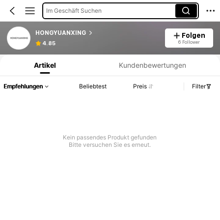
Im Geschäft Suchen
HONGYUANXING
Folgen
Produktinformation: Preisangabe, Verkaufs- und Lagerbestandsdetails.
6 Follower
4.85
Artikel
Kundenbewertungen
Empfehlungen
Beliebtest
Preis
Filter
Kein passendes Produkt gefunden
Bitte versuchen Sie es erneut.