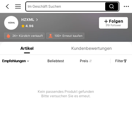
Im Geschäft Suchen
HZXML
Folgen
319 Follower
4.96
Produktinformation: Preisangabe, Verkaufs- und Lagerbestandsdetails.
2K+ Kürzlich verkauft
100+ Erneut kaufen
Artikel
Kundenbewertungen
Empfehlungen
Beliebtest
Preis
Filter
Kein passendes Produkt gefunden
Bitte versuchen Sie es erneut.