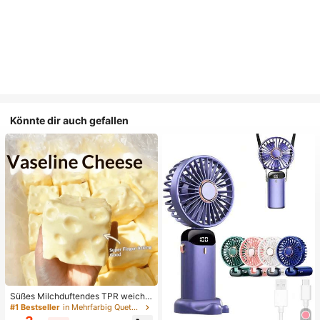
Könnte dir auch gefallen
Süßes Milchduftendes TPR weiche
s quetschbares Dumpling-förmiges
#1 Bestseller
in Mehrfarbig Quetschspielzeug für Teenager
Stressabbau-Spielzeug, 5cm niedli