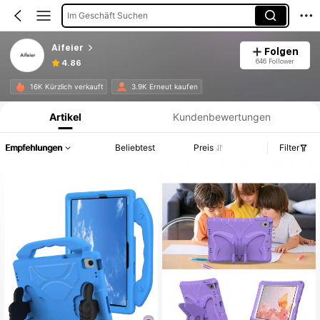
Im Geschäft Suchen
Aifeier
Folgen
646 Follower
4.86
Produktinformation: Preisangabe, Verkaufs- und Lagerbestandsdetails.
16K Kürzlich verkauft
3.9K Erneut kaufen
Artikel
Kundenbewertungen
Empfehlungen
Beliebtest
Preis
Filter