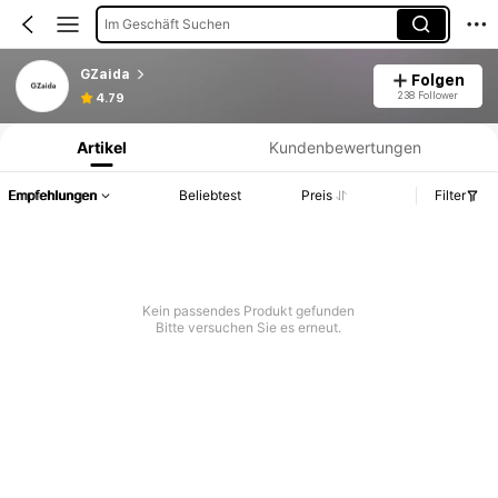
Im Geschäft Suchen
GZaida
Folgen
Produktinformation: Preisangabe, Verkaufs- und Lagerbestandsdetails.
238 Follower
4.79
Artikel
Kundenbewertungen
Empfehlungen
Beliebtest
Preis
Filter
Kein passendes Produkt gefunden
Bitte versuchen Sie es erneut.