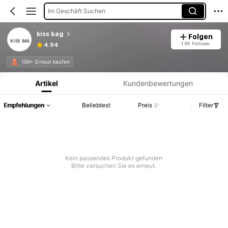
Im Geschäft Suchen
kiss bag
Folgen
1.6K Follower
4.94
Produktinformation: Preisangabe, Verkaufs- und Lagerbestandsdetails.
100+ Erneut kaufen
Artikel
Kundenbewertungen
Empfehlungen
Beliebtest
Preis
Filter
Kein passendes Produkt gefunden
Bitte versuchen Sie es erneut.