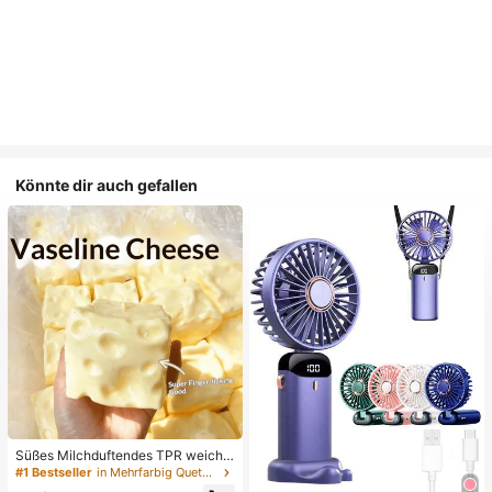
Könnte dir auch gefallen
Süßes Milchduftendes TPR weiche
s quetschbares Dumpling-förmiges
#1 Bestseller
in Mehrfarbig Quetschspielzeug für Teenager
Stressabbau-Spielzeug, 5cm niedli