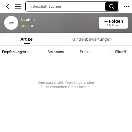
Im Geschäft Suchen
Lechi
Folgen
Produktinformation: Preisangabe, Verkaufs- und Lagerbestandsdetails.
1 Follower
5.00
Artikel
Kundenbewertungen
Empfehlungen
Beliebtest
Preis
Filter
Kein passendes Produkt gefunden
Bitte versuchen Sie es erneut.