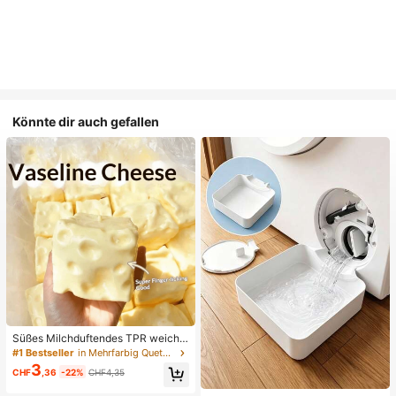
Könnte dir auch gefallen
Süßes Milchduftendes TPR weiche
s quetschbares Dumpling-förmiges
#1 Bestseller
in Mehrfarbig Quetschspielzeug für Teenager
Stressabbau-Spielzeug, 5cm niedli
3
CHF
,36
-22%
CHF4,35
ches lustiges Quetsch-Stressabbau
-Ornament, modisches praktisches