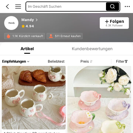
Im Geschäft Suchen
Mandy
Folgen
4.3K Follower
4.94
Produktinformation: Preisangabe, Verkaufs- und Lagerbestandsdetails.
1.1K Kürzlich verkauft
511 Erneut kaufen
Artikel
Kundenbewertungen
Empfehlungen
Beliebtest
Preis
Filter