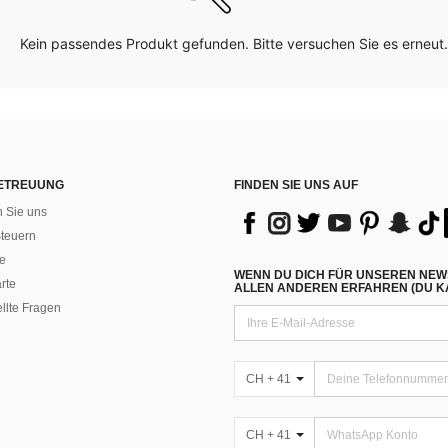
Kein passendes Produkt gefunden. Bitte versuchen Sie es erneut.
ETREUUNG
FINDEN SIE UNS AUF
n Sie uns
teuern
e
WENN DU DICH FÜR UNSEREN NEW
rte
ALLEN ANDEREN ERFAHREN (DU KA
ellte Fragen
CH + 41
CH + 41