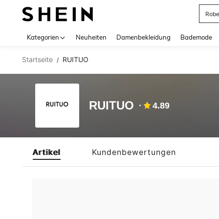
Rob
Use up 
Kategorien
Neuheiten
Damenbekleidung
Bademode
Startseite
RUITUO
/
RUITUO
4.89
Artikel
Kundenbewertungen