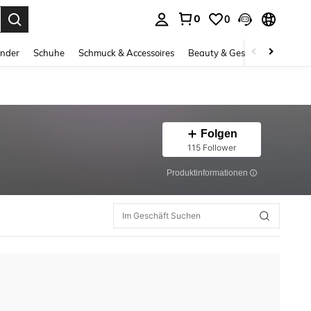
0
0
ess Enter to select.
inder
Schuhe
Schmuck & Accessoires
Beauty & Gesundheit
Gro
Folgen
115 Follower
Produktinformationen