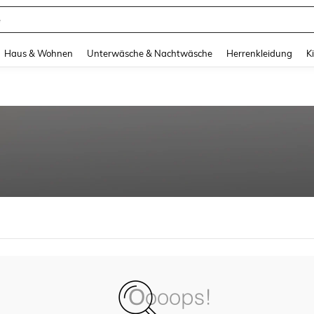
e
and down arrow keys to navigate search Zuletzt gesucht and Suche und Finde. Pr
Haus & Wohnen
Unterwäsche & Nachtwäsche
Herrenkleidung
K