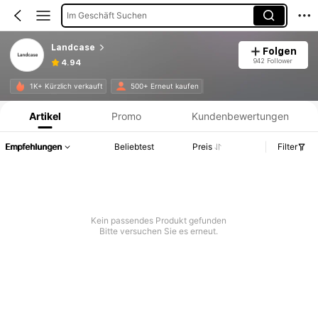
Im Geschäft Suchen
Landcase
Folgen
942 Follower
4.94
Produktinformation: Preisangabe, Verkaufs- und Lagerbestandsdetails.
1K+ Kürzlich verkauft
500+ Erneut kaufen
Artikel
Promo
Kundenbewertungen
Empfehlungen
Beliebtest
Preis
Filter
Kein passendes Produkt gefunden
Bitte versuchen Sie es erneut.