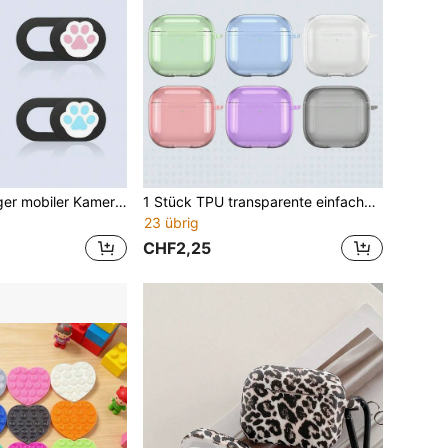
1 Stück fußförmiger mobiler Kamera-Datenschutzschutz, wasserdichte stoßfeste kratzfeste und fingerabdruckfeste Vollabdeckung für Anti-Spionage-Computerkaamera
1 Stück TPU transparente einfache Schutzhülle für neue Apple AirPods 4 Bluetooth Ohrhörer von 2024
23 übrig
CHF2,25