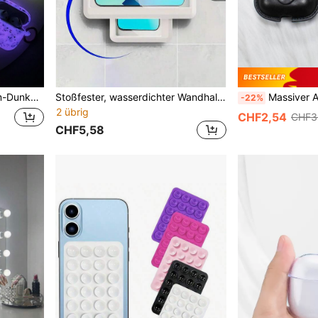
ods Pro Neue 1/2/3/4 Generation
Stoßfester, wasserdichter Wandhalter für Handy im Badezimmer, 360° drehbar, wasserdichte Handyhülle, beschlagfrei, hochempfindlich, geeignet für Badezimmerspiegel, Badewanne, Küche, wasserdichte Badezimmer-Touchscreen-Telefonbox, Muttertags-Geschenk
Massiver Apfel-Schutzhülle
-22%
2 übrig
CHF2,54
CHF3
CHF5,58