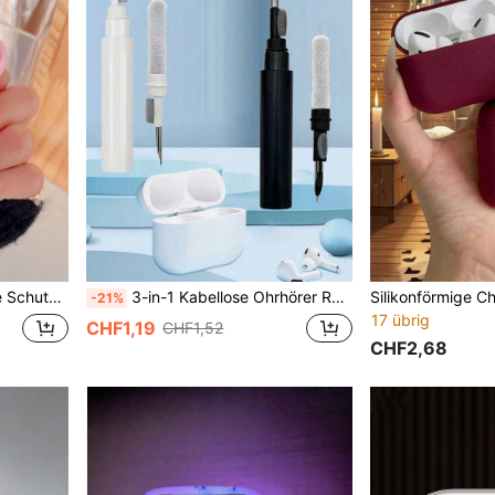
o 2. Generation Bluetooth-Kopfhörern
3-in-1 Kabellose Ohrhörer Reinigungsset, kompatibel mit Pro Ohrhörer Gehäuse Reinigung, multifunktionale digitale Geräte Reinigungsbürste, Computer & Handy Staubentfernung Stift, Geburtstagsgeschenk, Küche & Badezimmer Haushaltsgegenstände
-21%
17 übrig
CHF1,19
CHF1,52
CHF2,68