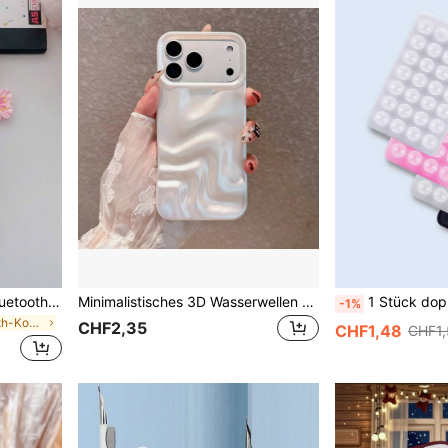
1 Stück rosa TPU matter Bluetooth Kopfhörer Schutzhülle mit Kirschblüten Anhänger, süßes Kirschblüten Design, geeignet für AirPods Pro 3, Pro (2. Gen), 3, Pro, 4, geeignet für den täglichen Gebrauch, Frühling, Muttertag, Geburtstag, Abschlusszeit, schnelle Lieferung
Minimalistisches 3D Wasserwellen Muster Handyhülle kompatibel mit Apple 17 Pro Max/17 Pro/17 Air/17/16 Pro Max/16/16 Pro/16 Plus/15/15 Pro Max/15 Plus/15 Pro/14 Pro Max/14 Pro/14/13 Pro Max/13/13 Pro/12/12 Pro Max/12 Pro/11/11 Pro Max/11 Pro
1 Stück doppelseitiger Silikon Handygriff, Saugnapf Handyhülle Ständer, Freihändiger klebender Handyhalter, geeignet für Selfies und Videos, Fi
-1%
in Rosa Bluetooth-Kopfhörerhüllen
CHF2,35
CHF1,48
CHF1,