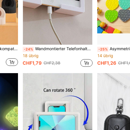
1 Stück Silikonladeständer kompatibel mit Apple Watch
Wandmontierter Telefonhalter, minimalistischer abnehmbarer Tabletständer, geeignet für Küche und Badezimmer, mit Ladeschacht und Aufbewahrungsfunktion
Asymmetrisch geformtes kreatives Silikonhülle mit doppelseitigem Herzform-Saugnapf
-24%
-25%
18 übrig
14 übrig
CHF1,79
CHF1,26
CHF2,38
CHF1,