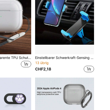
Einfarbige transparente TPU Schutzhülle mit Handgelenkband kompatibel mit Apple Pro 1/2 Bluetooth Kopfhörern, Geschenk
Einstellbarer Schwerkraft-Sensing Autotelefon-Halter, 5 Farboptionen! Autobelüftungsclip Telefonhalter, multifunktionaler Handyständer, einstellbare Autotelefon-Halterung geeignet für iPhone, Android-Handys, Geburtstag, Familie, Freundschaftsgeschenke, Sommer-Autobelüftungstelefon-Halter, Autozubehör, Autotelefon-Halter, Muttertagsgeschenk
13 übrig
CHF2,18