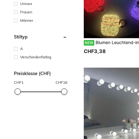
Unisex
Frauen
Männer
Stiltyp
Blumen Leuchtend-im-Dunkeln Dicke Silikon Weiche Hülle für AirPods, Schützende Abdeckung für AirP
NEW
A
CHF3,38
Verschiedenfarbig
Preisklasse (CHF)
CHF
1
CHF
16