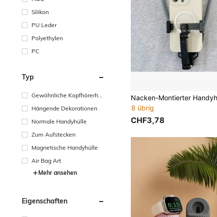
Silikon
PU Leder
Polyethylen
PC
Typ
Gewöhnliche Kopfhörerhüll
en
8 übrig
Hängende Dekorationen
CHF3,78
Normale Handyhülle
Zum Aufstecken
Magnetische Handyhülle
Air Bag Art
Mehr ansehen
Eigenschaften