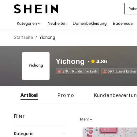
Jump
Use up 
Kategorien
Neuheiten
Damenbekleidung
Bademode
Startseite
Yichong
/
Yichong
4.86
27K+ Kürzlich verkauft
5K+ Erneut kaufen
Artikel
Promo
Kundenbewertu
Filter
Mehr
Kategorie