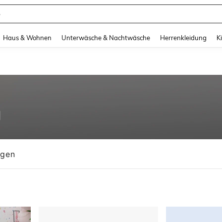
suit Damen
and down arrow keys to navigate search Zuletzt gesucht and Suche und Finde. Pr
Haus & Wohnen
Unterwäsche & Nachtwäsche
Herrenkleidung
K
ngen