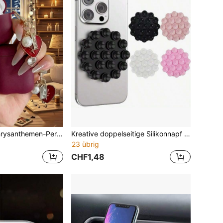
Silikonförmige Chrysanthemen-Perlen-Schlüsselanhänger Kopfhörerschutzgehäuse, geeignet für AirPods 4 Pro 2, Pro 3, 2. und 1. Generation, weiches Silikon-Einteiliges Design, Geburtstagsgeschenk, Frühlingszubehör
Kreative doppelseitige Silikonnapf Handyhalterung, minimalistischer praktischer stabiler Saugnapfständer, vielseitig einsetzbar, mit einem Klick leicht zu reinigen, tragbarer Klebehaltegriff für Handy/Tablet, geeignet für Badezimmer, Küche, Spiegel, kompatibel mit Apple und Android Smartphones
23 übrig
CHF1,48