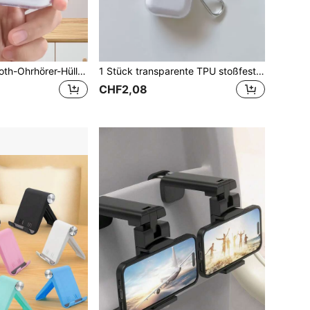
Einfarbige Bluetooth-Ohrhörer-Hülle aus transparentem TPU-Material, Schutzhülle kompatibel mit Apple kabellose Bluetooth-Ohrhörer, Frühlingsostergeschenk
1 Stück transparente TPU stoßfeste Kopfhörer Hülle mit Metallclip für alle Modelle (1st, 2nd, 3rd, 4rd, Pro, Pro 2), kratzfest & langanhaltend
CHF2,08