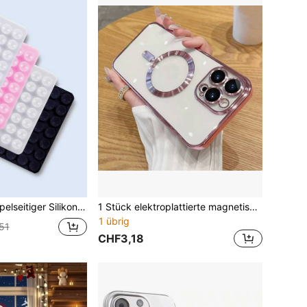
nger Handygriff Ständer, wandmontierbar, Autohalterung, verwendbar für Zuhause, Büro, Badezimmer, Küche, leicht zu reinigen, hinterlässt keine Spuren, weiche Oberfläche, wiederverwendbares Handyzubehör
1 Stück elektroplattierte magnetische Vollschutz Handyhülle, kompatibel mit iPhone 17, Air, 16 Pro, 15 Pro Max, 14 Pro Max, 13, 12, 11, XS Max, 8, 8 Plus, Softshell
1 übrig
51
CHF3,18