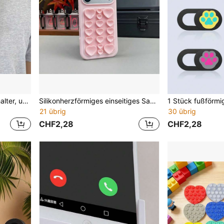
Nacken-Montierter Handyhalter, unterstützt schnelles horizontales/vertikales Bildschirmwechseln, geeignet für Nutzer mit Rundrücken, anwendbar für Actionkameras
Silikonherzförmiges einseitiges Saugnapf-Handyhülle, multifunktionale quadratische einseitige Silikonhaftnapf, Saugnapf für Powerbank
21 übrig
30 übrig
CHF2,28
CHF2,28