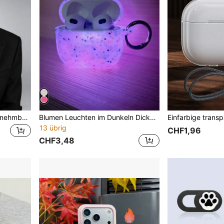
1 Set Burgunderrot TPU abnehmbare Kopfhörer Schutzhülle (mit Haken), Anti-Fall Schutzhülle, für AirPods 1/2/3/4/Pro/Pro 2/Pro 3
Blumen Leuchten im Dunkeln Dicke Silikon Soft Hülle für AirPods (1. bis 4. Generation, Pro, Pro 2) Kopfhörer Schutzhülle
13 übrig
CHF1,96
CHF3,48