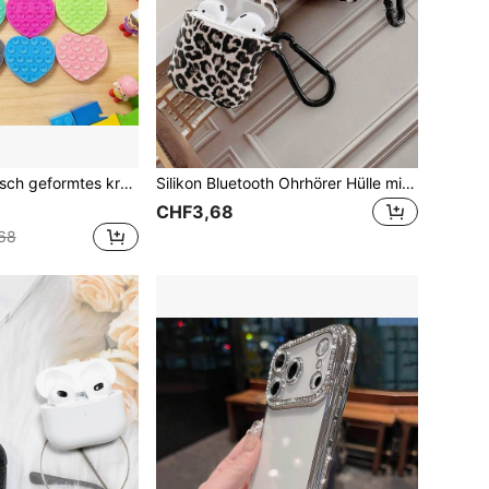
, einstellbarer tragbarer Silikonhaltegriff mit Saugnapf, rutschfest, waschbar, universell für Android-Handys, Muttertags-Geschenk
Silikon Bluetooth Ohrhörer Hülle mit Leoparden Muster, weiche Schutzhülle, Ostergeschenk, Frühlingsgeschenk, Geburtstagsgeschenk
CHF3,68
68