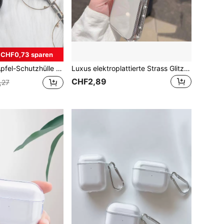
CHF0,73 sparen
 kompatibel mit AirPods 1/2 und AirPods Pro
Luxus elektroplattierte Strass Glitzer Silber Handyhülle für IPhone17promax/17pro/17air/17/16promax/16/16pro/16plus/16E/15/15promax/15pro/15plus/11/12/13/14promax/Xs/R/11pro/11promax/12pro/12promax/13pro/13promax7plus/14pro/14promax/14plus/7plus/8plus/8/Se2 Softcase Einfach
CHF2,89
,27