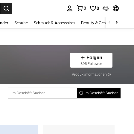
0
0
ess Enter to select.
inder
Schuhe
Schmuck & Accessoires
Beauty & Gesundheit
Gro
Folgen
896 Follower
Produktinformationen
Im Geschäft Suchen