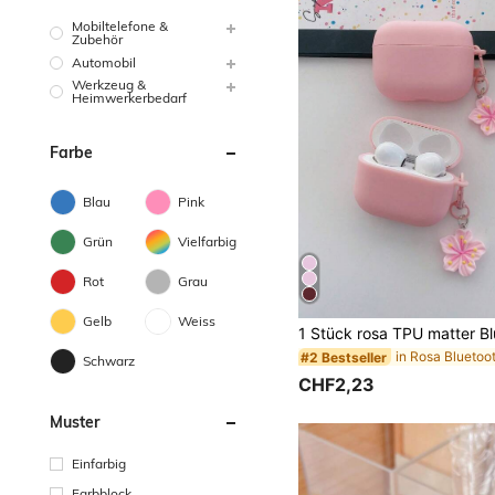
Mobiltelefone &
Zubehör
Automobil
Werkzeug &
Heimwerkerbedarf
Farbe
Blau
Pink
Grün
Vielfarbig
Rot
Grau
Gelb
Weiss
#2 Bestseller
Schwarz
CHF2,23
Muster
Einfarbig
Farbblock