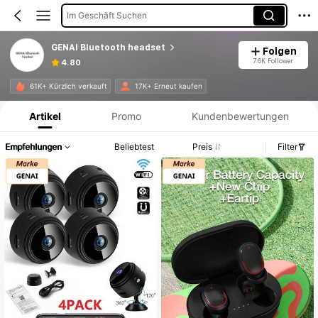
Im Geschäft Suchen
GENAI Bluetooth headset
Folgen
7.6K Follower
4.80
Produktinformation: Preisangabe, Verkaufs- und Lagerbestandsdetails.
61K+ Kürzlich verkauft
17K+ Erneut kaufen
Artikel
Promo
Kundenbewertungen
Empfehlungen
Beliebtest
Preis
Filter