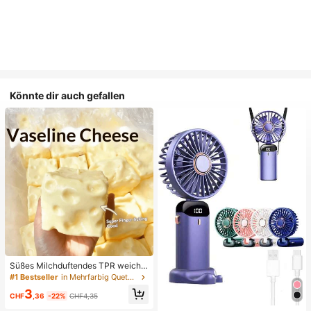
Könnte dir auch gefallen
Süßes Milchduftendes TPR weiche
s quetschbares Dumpling-förmiges
#1 Bestseller
in Mehrfarbig Quetschspielzeug für Teenager
Stressabbau-Spielzeug, 5cm niedli
3
ches lustiges Quetsch-Stressabbau
CHF
,36
-22%
CHF4,35
-Ornament, modisches praktisches