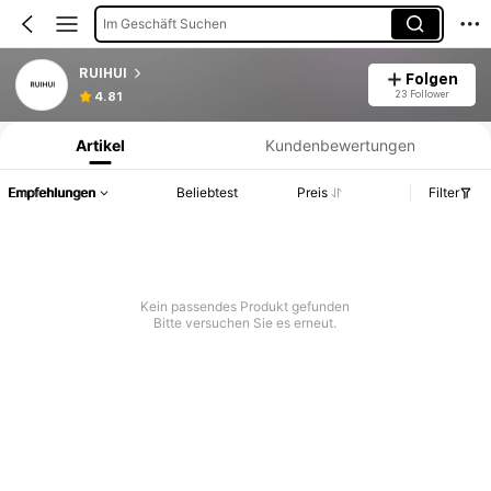
Im Geschäft Suchen
RUIHUI
Folgen
Produktinformation: Preisangabe, Verkaufs- und Lagerbestandsdetails.
23 Follower
4.81
Artikel
Kundenbewertungen
Empfehlungen
Beliebtest
Preis
Filter
Kein passendes Produkt gefunden
Bitte versuchen Sie es erneut.