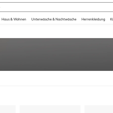
e
and down arrow keys to navigate search Zuletzt gesucht and Suche und Finde. Pr
Haus & Wohnen
Unterwäsche & Nachtwäsche
Herrenkleidung
K