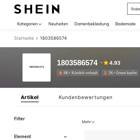
Rob
Use up 
Kategorien
Neuheiten
Damenbekleidung
Bademode
Startseite
1803586574
/
1803586574
4.93
6K+ Kürzlich verkauft
2K+ Erneut kaufen
Artikel
Kundenbewertungen
Filter
Mehr
Element