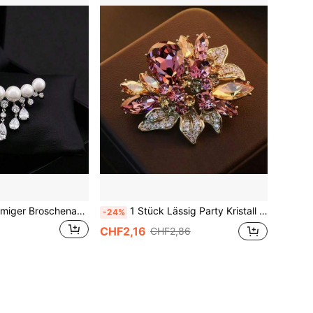
1 Stück Bogenförmiger Broschenanhänger Mit Falschen Perlen Und Quasten Als Bekleidungszubehör
1 Stück Lässig Party Kristall Brosche Accessoire
-24%
CHF2,16
CHF2,86