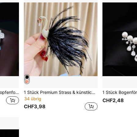
1 Stück Brosche in Regentropfenform, lässiges Accessoire für den täglichen Gebrauch
1 Stück Premium Strass & künstliche Feder Weihnachtsgeschenk Brosche
34 übrig
CHF2,48
CHF3,98