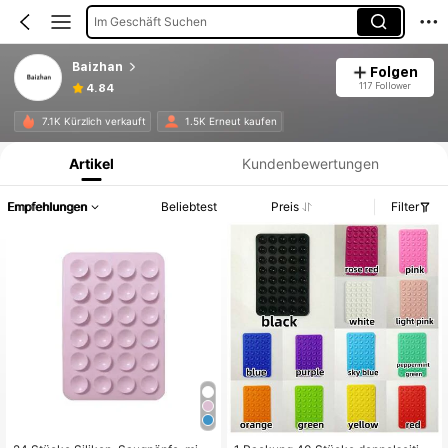
Im Geschäft Suchen
Baizhan
Folgen
117 Follower
4.84
Produktinformation: Preisangabe, Verkaufs- und Lagerbestandsdetails.
7.1K Kürzlich verkauft
1.5K Erneut kaufen
Artikel
Kundenbewertungen
Empfehlungen
Beliebtest
Preis
Filter