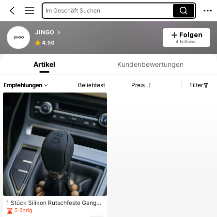
Im Geschäft Suchen
JINGO
Folgen
Produktinformation: Preisangabe, Verkaufs- und Lagerbestandsdetails.
4 Follower
4.50
Artikel
Kundenbewertungen
Empfehlungen
Beliebtest
Preis
Filter
1 Stück Silikon Rutschfeste Gangsc
haltknauf Abdeckung für Auto
5 übrig