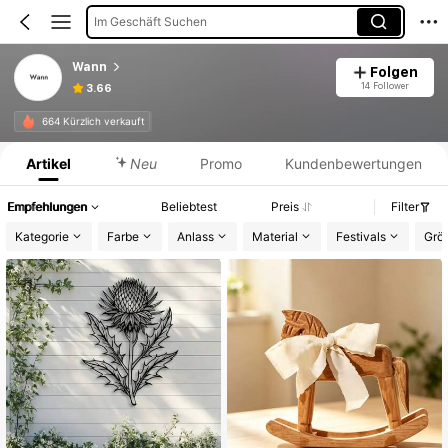
Im Geschäft Suchen
Wann
Folgen
14 Follower
3.66
Produktinformation: Preisangabe, Verkaufs- und Lagerbestandsdetails.
664 Kürzlich verkauft
Artikel
Neu
Promo
Kundenbewertungen
Empfehlungen
Beliebtest
Preis
Filter
Kategorie
Farbe
Anlass
Material
Festivals
Grö