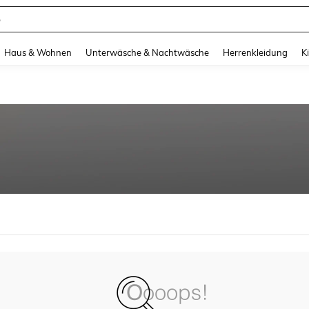
e
and down arrow keys to navigate search Zuletzt gesucht and Suche und Finde. Pr
Haus & Wohnen
Unterwäsche & Nachtwäsche
Herrenkleidung
K