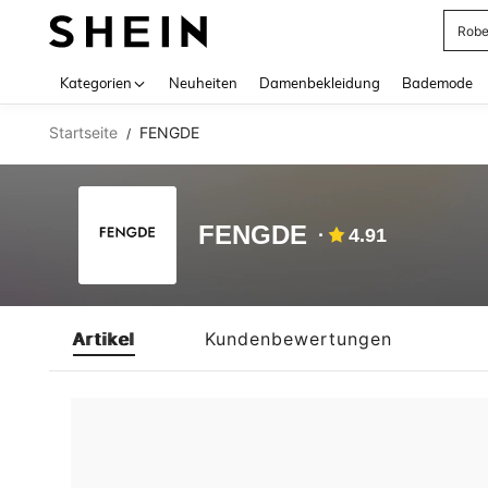
Rob
Use up 
Kategorien
Neuheiten
Damenbekleidung
Bademode
Startseite
FENGDE
/
FENGDE
4.91
Artikel
Kundenbewertungen