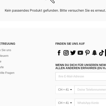
Kein passendes Produkt gefunden. Bitte versuchen Sie es erneut.
ETREUUNG
FINDEN SIE UNS AUF
n Sie uns
teuern
e
WENN DU DICH FÜR UNSEREN NEW
rte
ALLEN ANDEREN ERFAHREN (DU KA
ellte Fragen
CH + 41
CH + 41