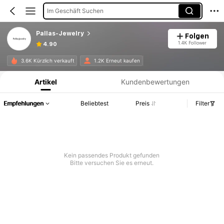
Im Geschäft Suchen
Pallas-Jewelry
Folgen
1.4K Follower
4.90
Produktinformation: Preisangabe, Verkaufs- und Lagerbestandsdetails.
3.6K Kürzlich verkauft
1.2K Erneut kaufen
Artikel
Kundenbewertungen
Empfehlungen
Beliebtest
Preis
Filter
Kein passendes Produkt gefunden
Bitte versuchen Sie es erneut.