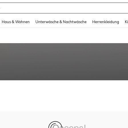
e
and down arrow keys to navigate search Zuletzt gesucht and Suche und Finde. Pr
Haus & Wohnen
Unterwäsche & Nachtwäsche
Herrenkleidung
K