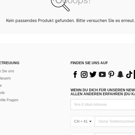
Kein passendes Produkt gefunden. Bitte versuchen Sie es erneut.
ETREUUNG
FINDEN SIE UNS AUF
n Sie uns
teuern
e
WENN DU DICH FÜR UNSEREN NEW
rte
ALLEN ANDEREN ERFAHREN (DU KA
ellte Fragen
CH + 41